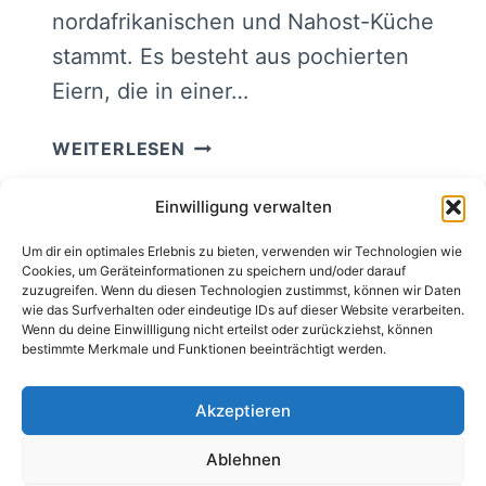
nordafrikanischen und Nahost-Küche
stammt. Es besteht aus pochierten
Eiern, die in einer…
TRADITIONELLES
WEITERLESEN
SHAKSHUKA
AUS
Einwilligung verwalten
AFRIKA
Um dir ein optimales Erlebnis zu bieten, verwenden wir Technologien wie
Cookies, um Geräteinformationen zu speichern und/oder darauf
Datenschutzerklärung
Impressum
zuzugreifen. Wenn du diesen Technologien zustimmst, können wir Daten
wie das Surfverhalten oder eindeutige IDs auf dieser Website verarbeiten.
Cookie-Richtlinie (EU)
Sitemap
Wenn du deine Einwillligung nicht erteilst oder zurückziehst, können
bestimmte Merkmale und Funktionen beeinträchtigt werden.
Akzeptieren
Ablehnen