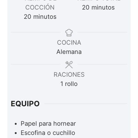
m
COCCIÓN
20
minutos
m
i
20
minutos
i
n
n
u
COCINA
u
t
Alemana
t
o
o
s
s
RACIONES
1
rollo
EQUIPO
Papel para hornear
Escofina o cuchillo