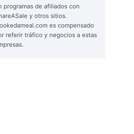
n programas de afiliados con
hareASale y otros sitios.
cookedameal.com es compensado
r referir tráfico y negocios a estas
mpresas.
or
Socarrat
Bri