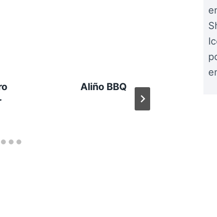
e
S
I
po
e
ro
Aliño BBQ
Asad
r