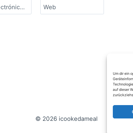
Correo electrónico
*
Web
Um dir ein 
Geräteinfor
Technologie
auf dieser W
zurückziehs
© 2026 icookedameal