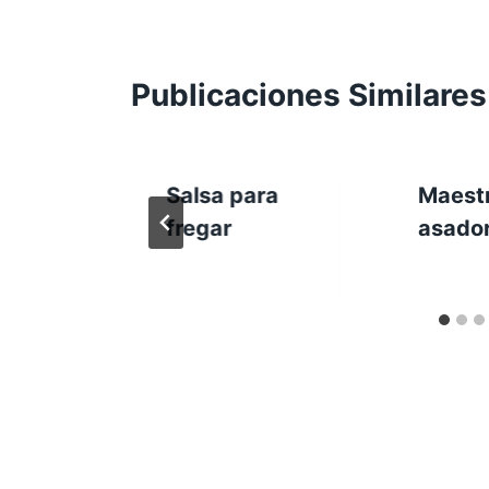
Publicaciones Similares
Salsa para
Maest
fregar
asado