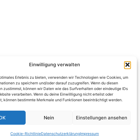
Einwilligung verwalten
optimales Erlebnis zu bieten, verwenden wir Technologien wie Cookies, um
mationen zu speichern und/oder darauf zuzugreifen. Wenn du diesen
n zustimmst, können wir Daten wie das Surfverhalten oder eindeutige IDs
ebsite verarbeiten. Wenn du deine Einwillligung nicht erteilst oder
t, können bestimmte Merkmale und Funktionen beeinträchtigt werden.
OK
Nein
Einstellungen ansehen
Cookie-Richtlinie
Datenschutzerklärung
Impressum