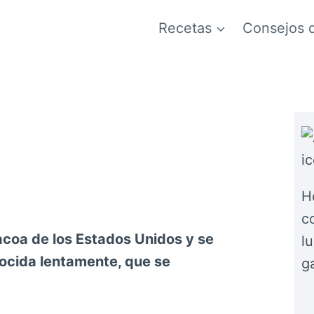
Recetas
Consejos 
H
co
bacoa de los Estados Unidos y se
l
 cocida lentamente, que se
g