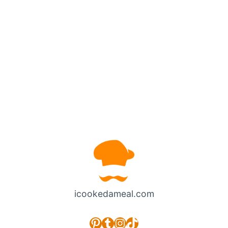
icookedameal.com
Pinterest
Tumblr
Instagram
TikTok