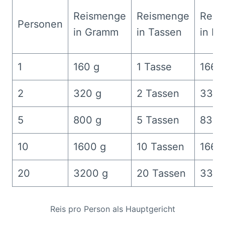
Reismenge
Reismenge
Reis
Personen
in Gramm
in Tassen
in Mil
1
160 g
1 Tasse
166 
2
320 g
2 Tassen
333 
5
800 g
5 Tassen
833 
10
1600 g
10 Tassen
1666
20
3200 g
20 Tassen
3333
Reis pro Person als Hauptgericht