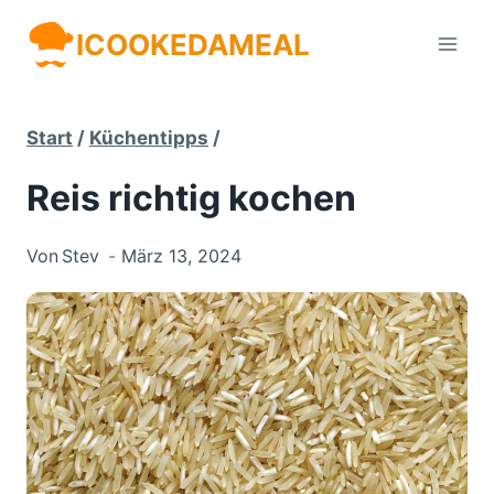
Zum
ICOOKEDAMEAL
Inhalt
springen
Start
/
Küchentipps
/
Reis richtig kochen
Von
Stev
März 13, 2024