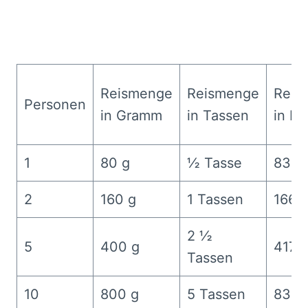
Reismenge
Reismenge
Reis
Personen
in Gramm
in Tassen
in Mil
1
80 g
½ Tasse
83 m
2
160 g
1 Tassen
166 
2 ½
5
400 g
417 
Tassen
10
800 g
5 Tassen
833 